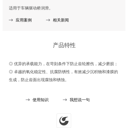
适用于车辆驱动桥润滑。
应用案例
相关新闻
产品特性
◎ 优异的承载能力，在苛刻条件下防止齿轮擦伤，减少磨损；
◎ 卓越的氧化稳定性、抗腐防锈性，有效减少沉积物和漆膜的
生成，防止齿面出现腐蚀和锈蚀。
使用知识
我想说一句