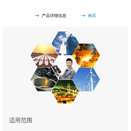
产品详细信息
购买
适用范围