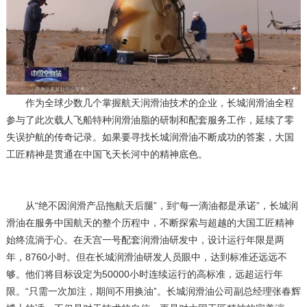
作为全球少数几个掌握航天润滑油技术的企业，长城润滑油全程
参与了此次载人飞船特种润滑油脂的研制和配套服务工作，延续了零
失误护航的传奇记录。如果要寻找长城润滑油不断成功的答案，大国
工匠精神是贯通在中国飞天长河中的精神底色。
从“绝不因润滑产品拖航天后腿”，到“每一滴油都是承诺”，长城润
滑油在服务中国航天的整个历程中，不断探索与超越的大国工匠精神
始终流淌于心。在天宫一号配套润滑油研发中，设计运行年限是两
年，8760小时。但在长城润滑油研发人员眼中，达到标准还远远不
够。他们将目标设定为50000小时连续运行的高标准，远超运行年
限。“只需一次加注，期间不用换油”。长城润滑油公司副总经理张春辉