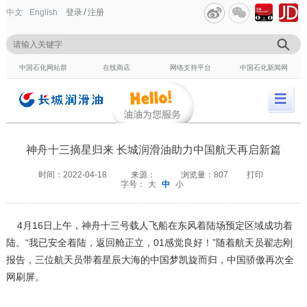
/
中文
English
登录
注册
中国石化网站群
在线商店
网络支持平台
中国石化新闻网
神舟十三摘星归来 长城润滑油助力中国航天再启新篇
时间：
2022-04-18
来源：
浏览量：
807
打印
字号：
大
中
小
4月16日上午，神舟十三号载人飞船在东风着陆场预定区域成功着
陆。“我已安全着陆，返回舱正立，01感觉良好！”随着航天员翟志刚
报告，三位航天员带着星辰大海的中国梦凯旋而归，中国骄傲再次全
网刷屏。