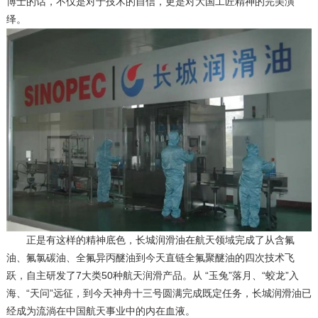
博士的话，不仅是对于技术的自信，更是对大国工匠精神的完美演
绎。
正是有这样的精神底色，长城润滑油在航天领域完成了从含氟
油、氟氯碳油、全氟异丙醚油到今天直链全氟聚醚油的四次技术飞
跃，自主研发了7大类50种航天润滑产品。从 “玉兔”落月、“蛟龙”入
海、“天问”远征，到今天神舟十三号圆满完成既定任务，长城润滑油已
经成为流淌在中国航天事业中的内在血液。