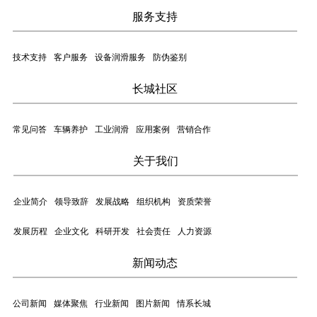
服务支持
技术支持
客户服务
设备润滑服务
防伪鉴别
长城社区
常见问答
车辆养护
工业润滑
应用案例
营销合作
关于我们
企业简介
领导致辞
发展战略
组织机构
资质荣誉
发展历程
企业文化
科研开发
社会责任
人力资源
新闻动态
公司新闻
媒体聚焦
行业新闻
图片新闻
情系长城