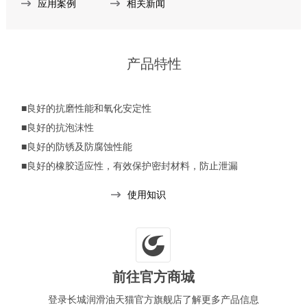
应用案例
相关新闻
产品特性
■良好的抗磨性能和氧化安定性
■良好的抗泡沫性
■良好的防锈及防腐蚀性能
■良好的橡胶适应性，有效保护密封材料，防止泄漏
■良好的清洁度，有效保护设备不受颗粒污染的侵害
使用知识
前往官方商城
登录长城润滑油天猫官方旗舰店
了解更多产品信息