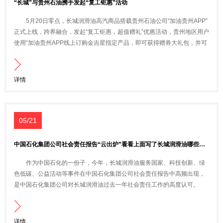
“长城”与贵州石油携手发起“复工钜惠”活动
5月20日零点，长城润滑油高汽商品搭载贵州石油公司“加油贵州APP”
正式上线，跨界融合，发起“复工钜惠，超值赠礼”优惠活动，贵州地区用户
使用“加油贵州APP线上订购金吉星指定产品，即可获得赠券大礼包，并可
通过贵州石油公司提供安全、便捷地的服务，解决疫情环境下车主的提
油、换油保养。活动引发不少贵州消费者的浓厚兴趣，纷纷咨询和下单，
取得较好效果。
详情
05/21
中国石化集团公司社会责任报告“云出炉”看看上面写了长城润滑油哪些事？
作为中国石化的一份子，今年，长城润滑油服务国家、科技创新、绿
色低碳、公益活动等事件在中国石化集团公司社会责任报告中高频出现，
是中国石化集团公司对长城润滑油过去一年社会责任工作的高度认可。
详情