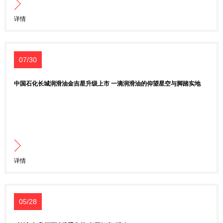
详情
07/30
中国石化长城润滑油金吉星升级上市 一滴润滑油的仰望星空与脚踏实地
详情
05/28