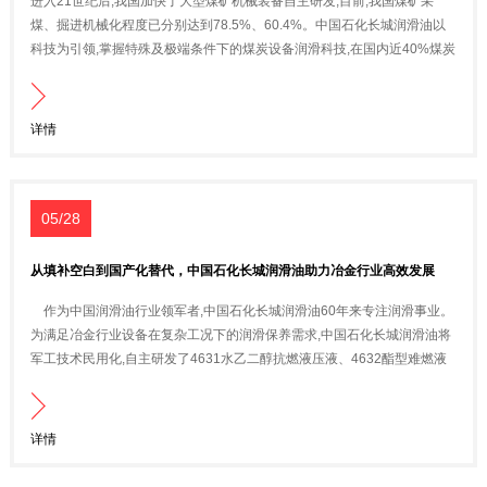
进入21世纪后,我国加快了大型煤矿机械装备自主研发,目前,我国煤矿采
煤、掘进机械化程度已分别达到78.5%、60.4%。中国石化长城润滑油以
科技为引领,掌握特殊及极端条件下的煤炭设备润滑科技,在国内近40%煤炭
行业龙头企业的采煤、掘进等核心设备实现应用,用实力为煤炭行业机械化
加速度。
详情
05/28
从填补空白到国产化替代，中国石化长城润滑油助力冶金行业高效发展
作为中国润滑油行业领军者,中国石化长城润滑油60年来专注润滑事业。
为满足冶金行业设备在复杂工况下的润滑保养需求,中国石化长城润滑油将
军工技术民用化,自主研发了4631水乙二醇抗燃液压液、4632酯型难燃液
压油等产品。其中,4632酯型难燃液压油是以特定结构的合成油为基础油,
并加入抗氧、防腐和润滑等添加剂制成,属于无毒、可生物降解的新一代绿
色润滑剂,成功填补了国内冶金行业润滑技术空白。
详情