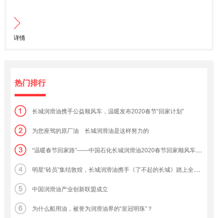
详情
热门排行
长城润滑油携手公益顺风车，温暖发布2020春节“回家计划”
为您座驾的原厂油 长城润滑油是这样努力的
“温暖春节回家路”——中国石化长城润滑油2020春节回家顺风车活动正式启动
明星“砖员”集结敦煌，长城润滑油携手《了不起的长城》踏上全新文化之旅
中国润滑油产业创新联盟成立
为什么船用油，被誉为润滑油界的“皇冠明珠”？