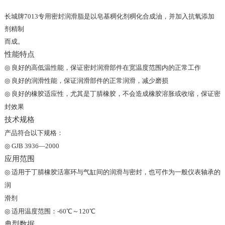
长城牌7013专用密封润滑脂是以皂基稠化剂稠化合成油，并加入抗氧添加
剂精制
而成。
性能特点
◎
良好的高低温性能，保证密封润滑部件在宽温度范围内的正常工作
◎
良好的润滑性能，保证润滑部件的正常润滑，减少磨损
◎
良好的橡胶适应性，尤其是丁腈橡胶，不会造成橡胶溶胀或收缩，保证密
封效果
技术规格
产品符合以下规格：
◎
GJB 3936—2000
应用范围
◎
适用于丁腈橡胶活塞环与气缸间的润滑与密封，也可作为一般仪表轴承的
润
滑剂
◎
适用温度范围：-60℃～120℃
典型数据