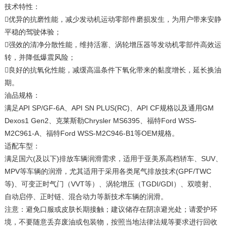
技术特性：
优异的抗磨性能，减少发动机运动零部件磨损发生，为用户带来安静
平稳的驾驶体验；
强效的清净分散性能，维持活塞、涡轮增压器等发动机零部件高效运
转，并降低爆震风险；
良好的抗氧化性能，减缓高温条件下氧化带来的黏度增长，延长换油
期。
油品规格：
满足API SP/GF-6A、API SN PLUS(RC)、API CF规格以及通用GM
Dexos1 Gen2、克莱斯勒Chrysler MS6395、福特Ford WSS-
M2C961-A、福特Ford WSS-M2C946-B1等OEM规格。
适配车型：
满足国六(及以下)排放车辆润滑需求，适用于亚美系高档轿车、SUV、
MPV等车辆的润滑，尤其适用于采用各类尾气排放技术(GPF/TWC
等)、可变正时气门（VVT等）、涡轮增压（TGDI/GDI）、双喷射、
自动启停、正时链、混合动力等新技术车辆的润滑。
注意：避免口服或皮肤长期接触；建议储存在阴凉避光处；请爱护环
境，不要随意丢弃废油或包装物，按照当地法律法规等要求进行回收