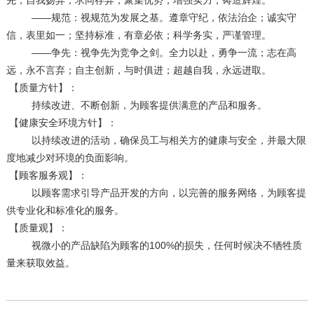
先，自我扬弃；求同存异，聚集优势；增强实力，铸造辉煌。
——规范：视规范为发展之基。遵章守纪，依法治企；诚实守
信，表里如一；坚持标准，有章必依；科学务实，严谨管理。
——争先：视争先为竞争之剑。全力以赴，勇争一流；志在高
远，永不言弃；自主创新，与时俱进；超越自我，永远进取。
【质量方针】：
持续改进、不断创新，为顾客提供满意的产品和服务。
【健康安全环境方针】：
以持续改进的活动，确保员工与相关方的健康与安全，并最大限
度地减少对环境的负面影响。
【顾客服务观】：
以顾客需求引导产品开发的方向，以完善的服务网络，为顾客提
供专业化和标准化的服务。
【质量观】：
视微小的产品缺陷为顾客的100%的损失，任何时候决不牺牲质
量来获取效益。