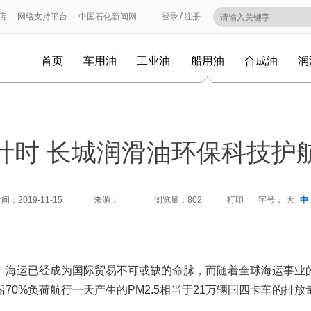
/
店
·
网络支持平台
·
中国石化新闻网
登录
注册
首页
车用油
工业油
船用油
合成油
润
倒计时 长城润滑油环保科技护航
时间：
2019-11-15
来源：
浏览量：
802
打印
字号：
大
中
海运已经成为国际贸易不可或缺的命脉，而随着全球海运事业
0%负荷航行一天产生的PM2.5相当于21万辆国四卡车的排放量